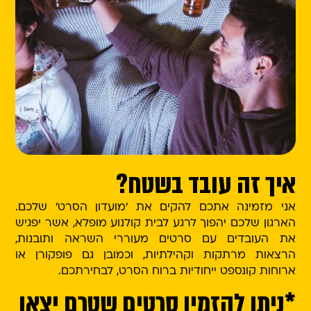
איך זה עובד בשטח?
אני מזמינה אתכם להקים את 'מועדון הסרט' שלכם.
הארגון שלכם יהפוך לרגע לבית קולנוע מופלא, אשר יפגיש
את העובדים עם סרטים מעוררי השראה ותובנות,
הרצאות מרתקות וקהילתיות, וכמובן גם פופקורן או
ארוחות קונספט ייחודיות ברוח הסרט, לבחירתכם.
*ניתן להזמין סרטים שטרם יצאו