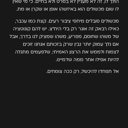
הולך לו, זה לא מעניין לא בסרט ולא בחיים. כי מי שאין
לו שום מכשולים הוא באיזשהו אופן או שקרן או מת.
מכשולים סובלים מיחסי ציבור רעים. קצת כמו עכבר,
כאילו רבאק זה אוגר רק בלי היח"צ. יש להם קונוטציה
של משהו שחוסם, מפריע, משהו שמציק לנו בדרך, אבל
אם נלך עמוק יותר נבין שרק בזכותם אנחנו זוכים
לצמוח ולממש את הרצון האמיתי, שלפעמים מתגלה
להיות אפילו אחר ממה שדמיינו.
אל תפחדו להיכשל, רק ככה צומחים.